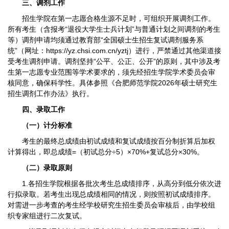
三、调剂工作
招生学院在第一志愿合格生源不足时，可组织开展调剂工作。
所有考生（含报考“退役大学生士兵计划”与普通计划之间调剂的考生
等）调剂申请均须通过教育部“全国硕士生招生复试调剂服务系
统”（网址：https://yz.chsi.com.cn/yztj）进行，严禁通过其他渠道接
受考生调剂申请。调剂坚持“公平、公正、公开”的原则，其中涉及考
生第一志愿专业范围等学术要求的，须先经招生学院学术委员会审
核同意，确保科学性。具体参照《合肥师范学院2026年硕士研究生
招生调剂工作办法》执行。
四、录取工作
（一）计分标准
考生的最终总成绩由初试成绩和复试成绩按百分制折算后加权
计算得出，即总成绩=（初试总分÷5）×70%+复试总分×30%。
（二）录取原则
1.各招生学院根据各批次考生总成绩排序，从高分到低分依次进
行拟录取。若考生出现总成绩相同的情况，则按照初试成绩排序。
对需进一步考查的考生经学校研究生招生委员会审核后，由学校组
织专家组进行二次复试。