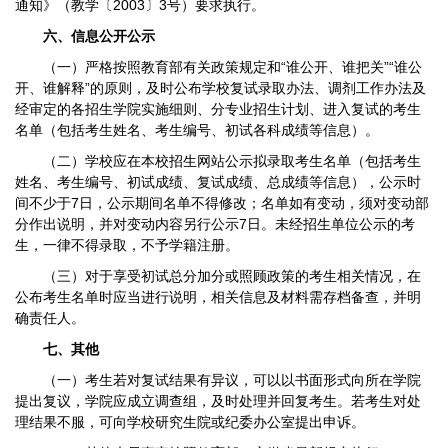
通知》（教学〔2003〕3号）要求执行。
六、信息公开公示
（一）严格按照教育部有关政策规定和“谁公开、谁把关”“谁公
开、谁解释”的原则，及时公布学校复试录取办法、调剂工作办法及
经审定的各招生学院实施细则、分专业招生计划、进入复试的考生
名单（包括考生姓名、考生编号、初试各科成绩等信息）。
（二）学校应在本校招生网站公示拟录取考生名单（包括考生
姓名、考生编号、初试成绩、复试成绩、总成绩等信息），公示时
间不少于7日，公示期间名单不得修改；名单如有变动，须对变动部
分作出说明，并对变动内容另行公示7日。未经招生单位公示的考
生，一律不得录取，不予学籍注册。
（三）对于享受初试总分加分或照顾政策的考生相关情况，在
公布考生名单时应当进行说明，相关信息及材料需存档备查，并明
确责任人。
七、其他
（一）考生若对复试结果有异议，可以以书面形式向所在学院
提出复议，学院应成立调查组，及时处理并回复考生。若考生对处
理结果不服，可向学校研究生院或纪委办公室提出申诉。