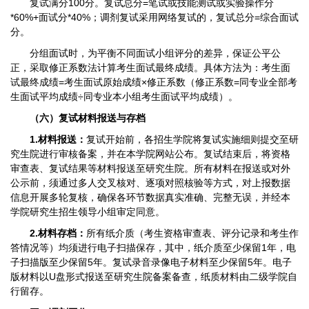
复试满分100分。复试总分=笔试或技能测试或实验操作分
*60%+面试分*40%；调剂复试采用网络复试的，复试总分=综合面试
分。
分组面试时，为平衡不同面试小组评分的差异，保证公平公
正，采取修正系数法计算考生面试最终成绩。具体方法为：考生面
试最终成绩=考生面试原始成绩×修正系数（修正系数=同专业全部考
生面试平均成绩÷同专业本小组考生面试平均成绩）。
（六）复试材料报送与存档
1.材料报送：
复试开始前，各招生学院将复试实施细则提交至研
究生院进行审核备案，并在本学院网站公布。复试结束后，将资格
审查表、复试结果等材料报送至研究生院。所有材料在报送或对外
公示前，须通过多人交叉核对、逐项对照核验等方式，对上报数据
信息开展多轮复核，确保各环节数据真实准确、完整无误，并经本
学院研究生招生领导小组审定同意。
2.材料存档：
所有纸介质（考生资格审查表、评分记录和考生作
答情况等）均须进行电子扫描保存，其中，纸介质至少保留1年，电
子扫描版至少保留5年。复试录音录像电子材料至少保留5年。电子
版材料以U盘形式报送至研究生院备案备查，纸质材料由二级学院自
行留存。