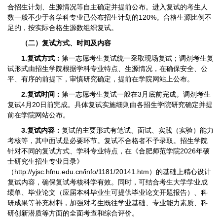
合招生计划、生源情况等自主确定并提前公布。进入复试的考生人
数一般不少于各学科专业已公布招生计划的120%。合格生源比例不
足的，按实际合格生源数组织复试。
（二）复试方式、时间及内容
1.复试方式：
第一志愿考生复试统一采取现场复试；调剂考生复
试形式由招生学院根据学科专业特点、生源情况，在确保安全、公
平、有序的前提下，审慎研究确定，提前在学院网站上公布。
2.复试时间：
第一志愿考生复试一般在3月底前完成。调剂考生
复试4月20日前完成。具体复试实施细则由各招生学院研究确定并提
前在学院网站公布。
3.复试内容：
复试的主要形式有笔试、面试、实践（实验）能力
考核等，其中面试是必要环节。复试不合格者不予录取。招生学院
针对不同的复试方式、学科专业特点，在《合肥师范学院2026年硕
士研究生招生专业目录》
（http://yjsc.hfnu.edu.cn/info/1181/20141.htm）的基础上精心设计
复试内容，确保复试考核科学有效。同时，可结合考生大学学业成
绩单、毕业论文（应届本科毕业生可提供毕业论文开题报告）、科
研成果等补充材料，加强对考生既往学业基础、专业能力素质、科
研创新潜质等方面的全面考查和综合评价。