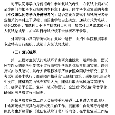
对于以同等学力身份报考并参加复试的考生，在复试中须加试
至少两门与报考专业相关的本科主干课程。跨学科专业复试的考生
（
不仅限以同等学力身份报考的
）是否需要在复试中加试与报考专
业相关的本科主干课程，由招生学院自主确定。加试方式为笔试，
满分100分，加试科目不得与初试科目相同，加试科目考试成绩不计
入复试总成绩，加试科目考试成绩不合格者不予录取。
外国语听力及口语测试均在复试中进行，由招生学院根据学科
专业特点自行组织，成绩计入复试总成绩。
（三）复试组织
第一志愿考生复试的笔试环节由研究生院统一组织实施，面试
环节以及调剂考生复试全过程由招生学院具体负责组织实施。调剂
复试如涉及笔试，其考务管理标准须严格参照全国硕士研究生招生
考试初试要求执行；面试须严格落实“三随机”政策，采取随机选定考
生次序、随机确定面试专家组人员、随机抽取面试试题等管理方
式，确保公平公正。复试（笔试和面试）全过程“双机位”录音录像，
确保所有考核过程可回溯。
严禁考核专家或工作人员携带手机等通讯工具进入复试现场、
中途离场或开展其他与复试无关的工作。提醒考生自觉遵守考场规
则及考生所签署的《诚信复试承诺书》等内容，在学校复试工作结