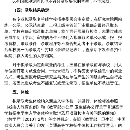
6.有国家规定的其他不符合录取要求的考生，不予录取。
（四）录取结果确定
各专业拟录取名单经学校招生委员会审定后，在研究生院网站
统一公示。公示结束后，上报上级主管部门审批确定最终录取名
单。学校在确定拟录取名单前，将全面开展录取检查，未通过或未
完成学历（学籍）审核的考生不得列入拟录取名单公示或上报，报
考资格、录取条件、录取程序等不符合规定者不予录取。录取结束
后学校统一为录取考生打印《录取登记表》，盖章后下发至各招生
学院并存入考生的人事档案。
对于拟录取为定向就业的考生，应当在被录取前与学校、用人
单位签订定向就业合同。一经录取后，不得变更录取信息中的就业
方式。考生因报考硕士研究生与所在单位产生的问题由考生自行处
理。若因此造成考生不能复试或无法录取，招生单位不承担责任。
五、体检
拟录取考生体检纳入新生入学体检一并进行。体检标准参照
《残疾人教育条例》和《教育部办公厅 卫生部办公厅关于普通高等
学校招生学生入学身体检查取消乙肝项目检测有关问题的通知》
（教学厅〔2010〕2号）等文件规定，参照《教育部、卫生部、中国
残疾人联合会关于印发〈普通高等学校招生体检工作指导意见〉的